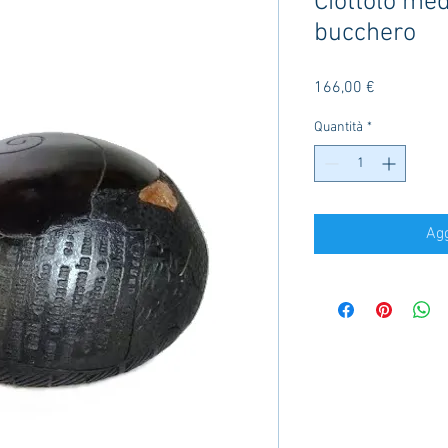
Ciottolo med
bucchero
Prezzo
166,00 €
Quantità
*
Agg