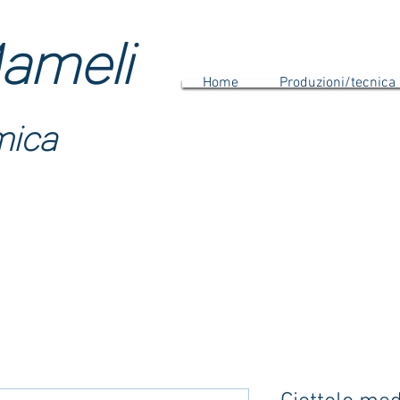
ameli
Home
Produzioni/tecnica
mica